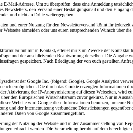
ide E-Mail-Adresse. Um zu überprüfen, dass eine Anmeldung tatsächlich
g des Newsletters, den Versand einer Bestätigungsmail und den Eingang 
ndet und nicht an Dritte weitergegeben.
ten und eurer Nutzung für den Newsletterversand könnt ihr jederzeit w
eser Webseite abmelden oder uns euren entsprechenden Wunsch über die
aktformular mit mir in Kontakt, erteilet mir zum Zwecke der Kontaktaufn
 Anfrage und der anschließenden Beantwortung derselben. Die Angabe 
lussfragen gespeichert. Nach Erledigung der von euch gestellten Anfr
ysedienst der Google Inc. (folgend: Google). Google Analytics verwen
h euch ermöglichen. Die durch das Cookie erzeugten Informationen üb
 der Aktivierung der IP-Anonymisierung auf diesen Webseiten, wird eu
über den Europäischen Wirtschaftsraum zuvor gekürzt. Nur in Ausnah
s dieser Website wird Google diese Informationen benutzen, um eure N
zung und der Internetnutzung verbundene Dienstleistungen gegenüber 
t anderen Daten von Google zusammengeführt.
rtung der Nutzung der Website und in der Zusammenstellung von Repor
stungen erbracht werden. Die Verarbeitung beruht auf dem berechtigten 