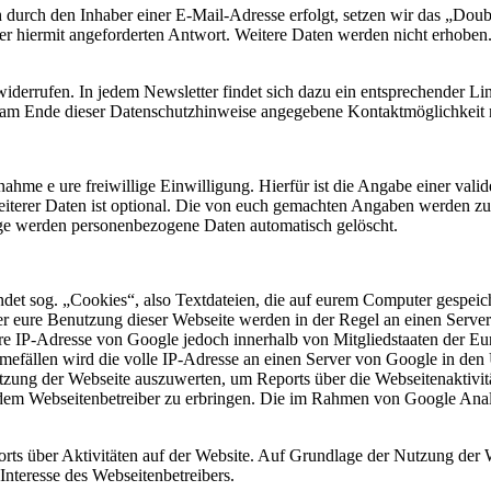
 durch den Inhaber einer E-Mail-Adresse erfolgt, setzen wir das „Doub
der hiermit angeforderten Antwort. Weitere Daten werden nicht erhoben
iderrufen. In jedem Newsletter findet sich dazu ein entsprechender Li
 am Ende dieser Datenschutzhinweise angegebene Kontaktmöglichkeit m
ahme e ure freiwillige Einwilligung. Hierfür ist die Angabe einer vali
weiterer Daten ist optional. Die von euch gemachten Angaben werden 
age werden personenbezogene Daten automatisch gelöscht.
det sog. „Cookies“, also Textdateien, die auf eurem Computer gespeic
er eure Benutzung dieser Webseite werden in der Regel an einen Serve
re IP-Adresse von Google jedoch innerhalb von Mitgliedstaaten der Eu
mefällen wird die volle IP-Adresse an einen Server von Google in de
utzung der Webseite auszuwerten, um Reports über die Webseitenaktivit
dem Webseitenbetreiber zu erbringen. Die im Rahmen von Google Anal
ts über Aktivitäten auf der Website. Auf Grundlage der Nutzung der 
Interesse des Webseitenbetreibers.