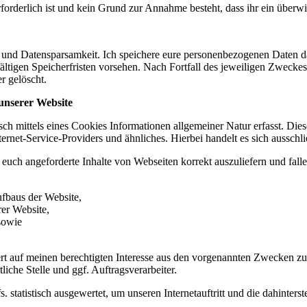
rforderlich ist und kein Grund zur Annahme besteht, dass ihr ein über
und Datensparsamkeit. Ich speichere eure personenbezogenen Daten dah
fältigen Speicherfristen vorsehen. Nach Fortfall des jeweiligen Zweck
r gelöscht.
unserer Website
ch mittels eines Cookies Informationen allgemeiner Natur erfasst. Die
net-Service-Providers und ähnliches. Hierbei handelt es sich ausschli
euch angeforderte Inhalte von Webseiten korrekt auszuliefern und fall
ufbaus der Website,
rer Website,
sowie
rt auf meinen berechtigten Interesse aus den vorgenannten Zwecken z
iche Stelle und ggf. Auftragsverarbeiter.
statistisch ausgewertet, um unseren Internetauftritt und die dahinters