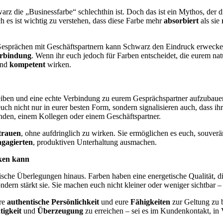
rz die „Businessfarbe“ schlechthin ist. Doch das ist ein Mythos, der 
h es ist wichtig zu verstehen, dass diese Farbe mehr
absorbiert
als sie
Gesprächen mit Geschäftspartnern kann Schwarz den Eindruck erwecke
erbindung
. Wenn ihr euch jedoch für Farben entscheidet, die eurem nat
nd
kompetent
wirken.
iben und eine echte Verbindung zu eurem Gesprächspartner aufzubauen
euch nicht nur in eurer besten Form, sondern signalisieren auch, dass i
nden, einem Kollegen oder einem Geschäftspartner.
trauen
, ohne aufdringlich zu wirken. Sie ermöglichen es euch, souverä
ngagierten
, produktiven Unterhaltung ausmachen.
rken kann
ische Überlegungen hinaus. Farben haben eine energetische Qualität, d
ondern stärkt sie. Sie machen euch nicht kleiner oder weniger sichtbar 
re
authentische Persönlichkeit
und eure
Fähigkeiten
zur Geltung zu b
tigkeit
und
Überzeugung
zu erreichen – sei es im Kundenkontakt, in