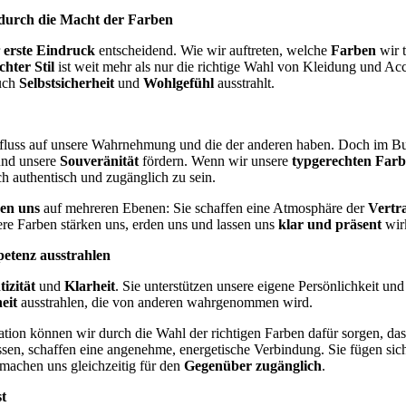
s durch die Macht der Farben
r
erste Eindruck
entscheidend. Wie wir auftreten, welche
Farben
wir t
chter Stil
ist weit mehr als nur die richtige Wahl von Kleidung und Acce
auch
Selbstsicherheit
und
Wohlgefühl
ausstrahlt.
Einfluss auf unsere Wahrnehmung und die der anderen haben. Doch im B
und unsere
Souveränität
fördern. Wenn wir unsere
typgerechten Far
h authentisch und zugänglich zu sein.
zen uns
auf mehreren Ebenen: Sie schaffen eine Atmosphäre der
Vertr
ere Farben stärken uns, erden uns und lassen uns
klar und präsent
wirk
petenz ausstrahlen
izität
und
Klarheit
. Sie unterstützen unsere eigene Persönlichkeit und
eit
ausstrahlen, die von anderen wahrgenommen wird.
tion können wir durch die Wahl der richtigen Farben dafür sorgen, da
sen, schaffen eine angenehme, energetische Verbindung. Sie fügen si
 machen uns gleichzeitig für den
Gegenüber zugänglich
.
t