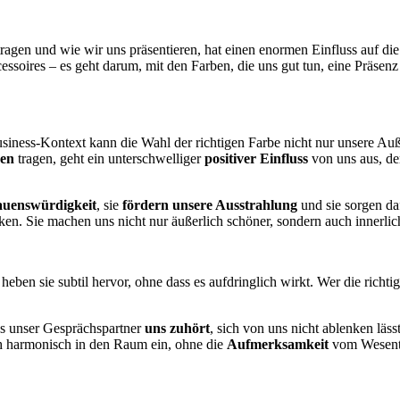
ragen und wie wir uns präsentieren, hat einen enormen Einfluss auf die
ssoires – es geht darum, mit den Farben, die uns gut tun, eine Präsenz
usiness-Kontext kann die Wahl der richtigen Farbe nicht nur unsere A
ben
tragen, geht ein unterschwelliger
positiver Einfluss
von uns aus, de
auenswürdigkeit
, sie
fördern unsere Ausstrahlung
und sie sorgen daf
en. Sie machen uns nicht nur äußerlich schöner, sondern auch innerlich
 heben sie subtil hervor, ohne dass es aufdringlich wirkt. Wer die richt
ss unser Gesprächspartner
uns zuhört
, sich von uns nicht ablenken läs
ch harmonisch in den Raum ein, ohne die
Aufmerksamkeit
vom Wesent