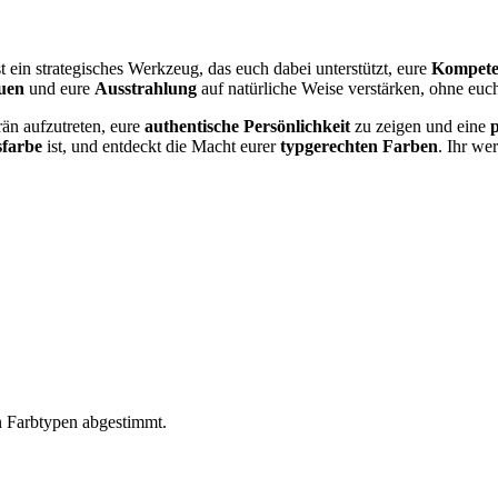
st ein strategisches Werkzeug, das euch dabei unterstützt, eure
Kompete
auen
und eure
Ausstrahlung
auf natürliche Weise verstärken, ohne euc
rän aufzutreten, eure
authentische Persönlichkeit
zu zeigen und eine
sfarbe
ist, und entdeckt die Macht eurer
typgerechten Farben
. Ihr we
en Farbtypen abgestimmt.