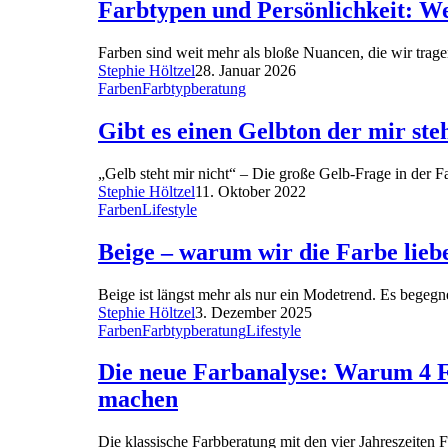
Farbtypen und Persönlichkeit: W
Farben sind weit mehr als bloße Nuancen, die wir trag
Stephie Höltzel
28. Januar 2026
Farben
Farbtypberatung
Gibt es einen Gelbton der mir ste
„Gelb steht mir nicht“ – Die große Gelb-Frage in der 
Stephie Höltzel
11. Oktober 2022
Farben
Lifestyle
Beige – warum wir die Farbe liebe
Beige ist längst mehr als nur ein Modetrend. Es begegne
Stephie Höltzel
3. Dezember 2025
Farben
Farbtypberatung
Lifestyle
Die neue Farbanalyse: Warum 4 Fa
machen
Die klassische Farbberatung mit den vier Jahreszeiten