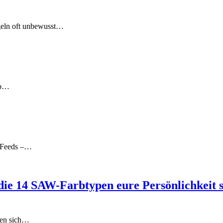
egeln oft unbewusst…
lb…
ia-Feeds –…
ie 14 SAW-Farbtypen eure Persönlichkeit s
hlen sich…