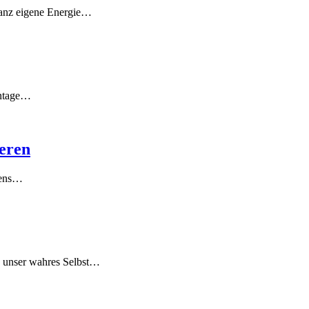
 ganz eigene Energie…
entage…
ieren
ebens…
ie unser wahres Selbst…