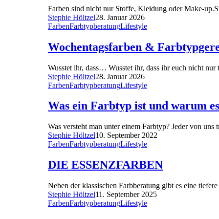
Farben sind nicht nur Stoffe, Kleidung oder Make-up.S
Stephie Höltzel
28. Januar 2026
Farben
Farbtypberatung
Lifestyle
Wochentagsfarben & Farbtypgerech
Wusstet ihr, dass… Wusstet ihr, dass ihr euch nicht nu
Stephie Höltzel
28. Januar 2026
Farben
Farbtypberatung
Lifestyle
​Was ein Farbtyp ist und warum es 
Was versteht man unter einem Farbtyp? Jeder von uns tr
Stephie Höltzel
10. September 2022
Farben
Farbtypberatung
Lifestyle
DIE ESSENZFARBEN
Neben der klassischen Farbberatung gibt es eine tiefer
Stephie Höltzel
11. September 2025
Farben
Farbtypberatung
Lifestyle