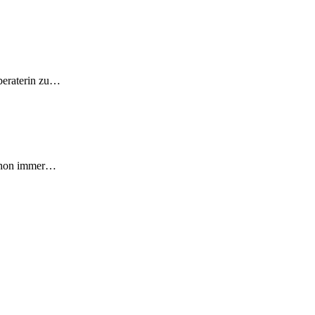
bberaterin zu…
schon immer…