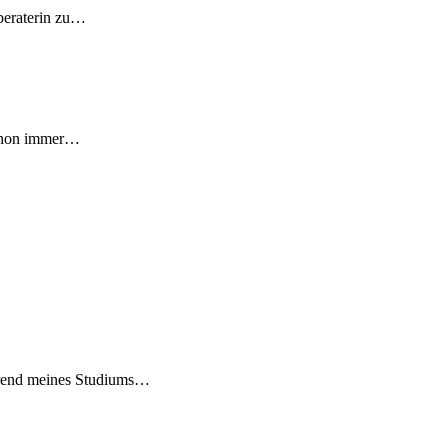
bberaterin zu…
schon immer…
hrend meines Studiums…