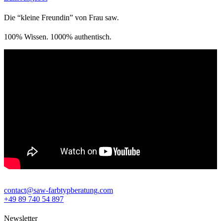
Die “kleine Freundin” von Frau saw.
100% Wissen. 1000% authentisch.
contact@saw-farbtypberatung.com
+49 89 740 54 897
Newsletter