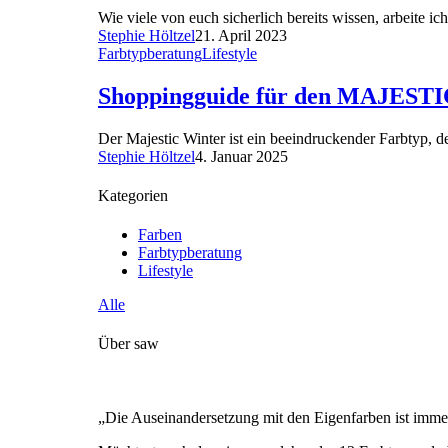
Wie viele von euch sicherlich bereits wissen, arbeite 
Stephie Höltzel
21. April 2023
Farbtypberatung
Lifestyle
Shoppingguide für den MAJES
Der Majestic Winter ist ein beeindruckender Farbtyp, d
Stephie Höltzel
4. Januar 2025
Kategorien
Farben
Farbtypberatung
Lifestyle
Alle
Über saw
„Die Auseinandersetzung mit den Eigenfarben ist immer