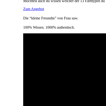
Möchtest auch du wissen welcher der 13 Farbtypen du 
Zum Angebot
Die “kleine Freundin” von Frau saw.
100% Wissen. 1000% authentisch.