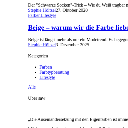
Der "Schwarze Socken"-Trick – Wie du Weiß tragbar m
Stephie Höltzel
27. Oktober 2020
Farben
Lifestyle
Beige – warum wir die Farbe liebe
Beige ist längst mehr als nur ein Modetrend. Es begegne
Stephie Höltzel
3. Dezember 2025
Kategorien
Farben
Farbtypberatung
Lifestyle
Alle
Über saw
„Die Auseinandersetzung mit den Eigenfarben ist immer