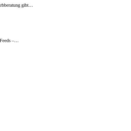
arbberatung gibt…
ia-Feeds –…