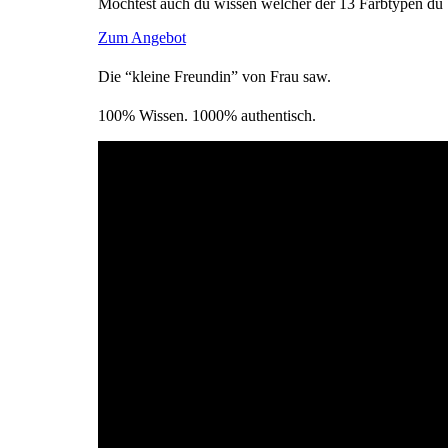
Möchtest auch du wissen welcher der 13 Farbtypen du 
Zum Angebot
Die “kleine Freundin” von Frau saw.
100% Wissen. 1000% authentisch.