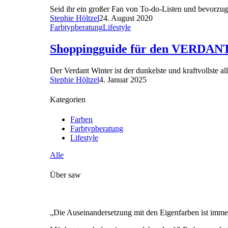
Seid ihr ein großer Fan von To-do-Listen und bevorzug
Stephie Höltzel
24. August 2020
Farbtypberatung
Lifestyle
Shoppingguide für den VERDA
Der Verdant Winter ist der dunkelste und kraftvollste a
Stephie Höltzel
4. Januar 2025
Kategorien
Farben
Farbtypberatung
Lifestyle
Alle
Über saw
„Die Auseinandersetzung mit den Eigenfarben ist immer