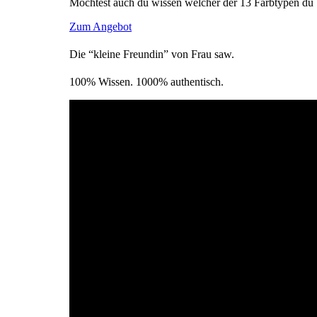
Möchtest auch du wissen welcher der 13 Farbtypen du 
Zum Angebot
Die “kleine Freundin” von Frau saw.
100% Wissen. 1000% authentisch.