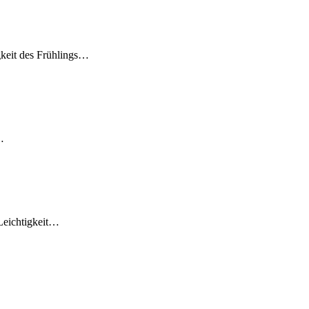
igkeit des Frühlings…
…
 Leichtigkeit…