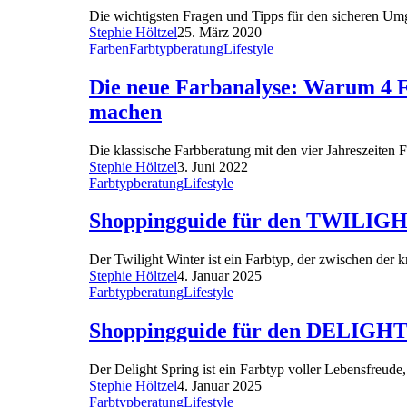
Die wichtigsten Fragen und Tipps für den sicheren Umg
Stephie Höltzel
25. März 2020
Farben
Farbtypberatung
Lifestyle
Die neue Farbanalyse: Warum 4 Fa
machen
Die klassische Farbberatung mit den vier Jahreszeiten
Stephie Höltzel
3. Juni 2022
Farbtypberatung
Lifestyle
Shoppingguide für den TWILI
Der Twilight Winter ist ein Farbtyp, der zwischen der 
Stephie Höltzel
4. Januar 2025
Farbtypberatung
Lifestyle
Shoppingguide für den DELIGH
Der Delight Spring ist ein Farbtyp voller Lebensfreude
Stephie Höltzel
4. Januar 2025
Farbtypberatung
Lifestyle