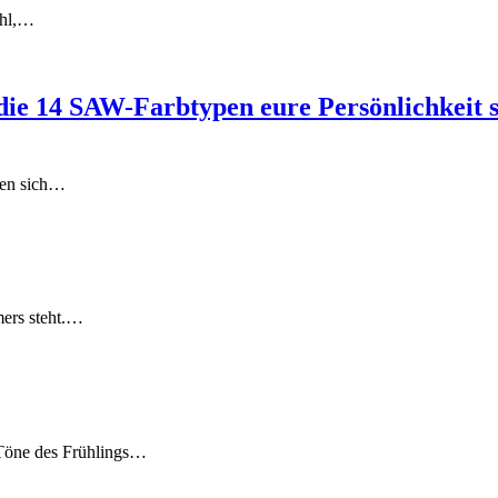
ühl,…
ie 14 SAW-Farbtypen eure Persönlichkeit s
hlen sich…
mers steht.…
n Töne des Frühlings…