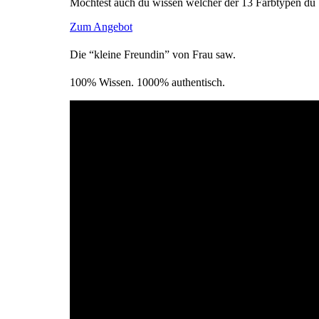
Möchtest auch du wissen welcher der 13 Farbtypen du 
Zum Angebot
Die “kleine Freundin” von Frau saw.
100% Wissen. 1000% authentisch.