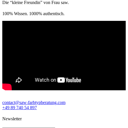
Die “kleine Freundin” von Frau saw.
100% Wissen. 1000% authentisch.
contact@saw-farbtypberatung.com
+49 89 740 54 897
Newsletter