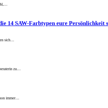
ühl,…
ie 14 SAW-Farbtypen eure Persönlichkeit s
hlen sich…
bberaterin zu…
schon immer…