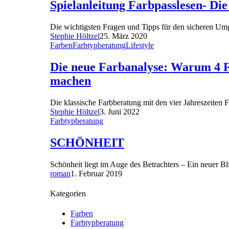
Spielanleitung Farbpasslesen- Die
Die wichtigsten Fragen und Tipps für den sicheren Umg
Stephie Höltzel
25. März 2020
Farben
Farbtypberatung
Lifestyle
Die neue Farbanalyse: Warum 4 Fa
machen
Die klassische Farbberatung mit den vier Jahreszeiten
Stephie Höltzel
3. Juni 2022
Farbtypberatung
SCHÖNHEIT
Schönheit liegt im Auge des Betrachters – Ein neuer B
roman
1. Februar 2019
Kategorien
Farben
Farbtypberatung